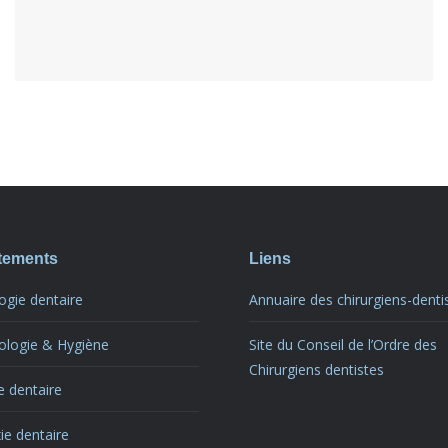
itements
Liens
ogie dentaire
Annuaire des chirurgiens-denti
ologie & Hygiène
Site du Conseil de l’Ordre des
Chirurgiens dentistes
e dentaire
ie dentaire