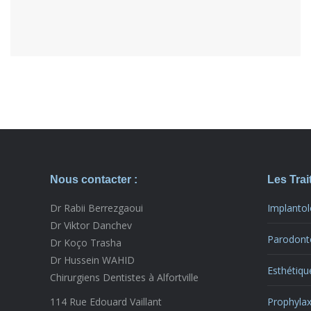
Nous contacter :
Les Tra
Dr Rabii Berrezgaoui
Implantol
Dr Viktor Danchev
Parodont
Dr Koço Trasha
Dr Hussein WAHID
Esthétiqu
Chirurgiens Dentistes à Alfortville
114 Rue Edouard Vaillant
Prophylax