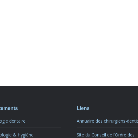
itements
Liens
ogie dentaire
Annuaire des chirurgiens-denti
ologie & Hygiène
Site du Conseil de l’Ordre des