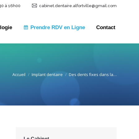
30 à 16h00
cabinet.dentaire.alfortville@gmail.com
logie
Prendre RDV en Ligne
Contact
logie
Prendre RDV en Ligne
Contact
Accueil
Implant dentaire
Des dents fixes dans la…
Le Cabinet