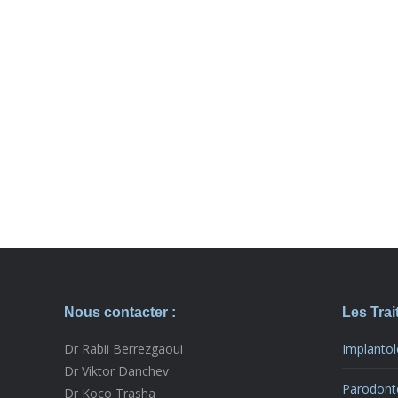
Nous contacter :
Les Tra
Dr Rabii Berrezgaoui
Implantol
Dr Viktor Danchev
Parodont
Dr Koço Trasha